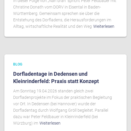
In dieser Folge von „Nah dran“ spricht Peter Feldbauer mit
Christine Donath vom DORV in Eisental in Baden-
Württemberg. Gemeinsam sprechen sie über die
Entstehung des Dorfladens, die Herausforderungen im
Alltag, wirtschaftliche Realität und den Weg
Weiterlesen
BLOG
Dorfladentage in Dedensen und
Kleinrinderfeld: Praxis statt Konzept
Am Sonntag 19.04.2026 standen gleich zwei
Dorfladenprojekte im Fokus der praktischen Begleitung
vor Ort. In Dedensen (bei Hannover) wurde der
Dorfladentag durch Wolfgang Gröll begleitet. Parallel
dazu war Peter Feldbauer in Kleinrinderfeld (bei
Würzburg) im
Weiterlesen