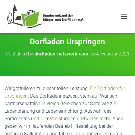
NAVIG
Dorfladen Urspringen
Published by
dorfladen-netzwerk.com
on
4. Februar 2021
Wir gratulieren zu dieser tollen Leistung:
Ein Dorfladen für
Urspringen
. Das Dorfladennetzwerk steht auf Wunsch
partnerschaftlich in vielen Bereichen zur Seite wie z.B.
Ladenplanung und Ladeneinrichtung, Auswahl des
Sortimentes und Dienstleistungen und vieles mehr. Auch
geben wir im laufenden Betrieb Hilfestellung bei der
richtigen Kalkulation und führen Trainings vor Ort durch