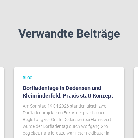
Verwandte Beiträge
BLOG
Dorfladentage in Dedensen und
Kleinrinderfeld: Praxis statt Konzept
Am Sonntag 19.04.2026 standen gleich zwei
Dorfladenprojekte im Fokus der praktischen
Begleitung vor Ort. In Dedensen (bei Hannover)
wurde der Dorfladentag durch Wolfgang Gröll
begleitet. Parallel dazu war Peter Feldbauer in