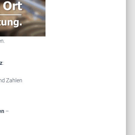
en.
z
:
nd Zahlen
en
–