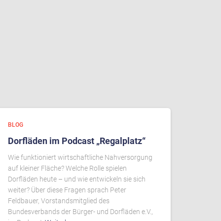
BLOG
Dorfläden im Podcast „Regalplatz“
Wie funktioniert wirtschaftliche Nahversorgung
auf kleiner Fläche? Welche Rolle spielen
Dorfläden heute – und wie entwickeln sie sich
weiter? Über diese Fragen sprach Peter
Feldbauer, Vorstandsmitglied des
Bundesverbands der Bürger- und Dorfläden e.V.,