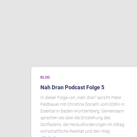
BLOG
Nah Dran Podcast Folge 5
In dieser Folge von „Nah dran“ spricht Peter
Feldbauer mit Christine Donath vom DORV in
Eisental in Baden-Württemberg. Gemeinsam
sprechen sie über die Entstehung des
Dorfladens, die Herausforderungen im Alltag,
wirtschaftliche Realität und den Weg