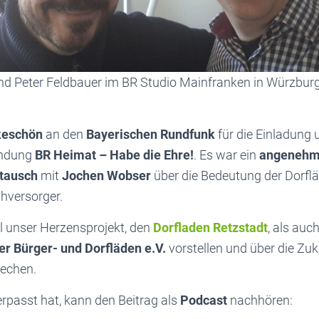
 Peter Feldbauer im BR Studio Mainfranken in Würzburg
eschön
an den
Bayerischen Rundfunk
für die Einladung
endung
BR Heimat – Habe die Ehre!
. Es war ein
angenehm
stausch
mit
Jochen Wobser
über die Bedeutung der Dorflä
hversorger.
 unser Herzensprojekt, den
Dorfladen Retzstadt
, als auc
r Bürger- und Dorfläden e.V.
vorstellen und über die Zuk
echen.
rpasst hat, kann den Beitrag als
Podcast
nachhören: