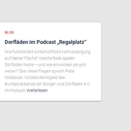
BLOG
Dorfläden im Podcast „Regalplatz“
Wie funktioniert wirtschaftliche Nahversorgung
auf kleiner Fläche? Welche Rolle spielen
Dorfläden heute – und wie entwickeln sie sich
weiter? Über diese Fragen sprach Peter
Feldbauer, Vorstandsmitglied des
Bundesverbands der Bürger- und Dorfläden e.V.,
im Podcast
Weiterlesen