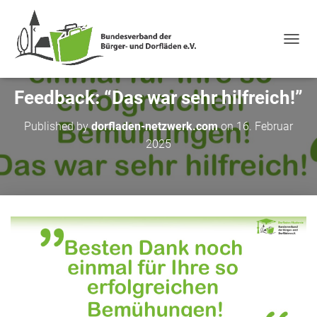
NAVIG
Feedback: “Das war sehr hilfreich!”
Published by
dorfladen-netzwerk.com
on
16. Februar
2025