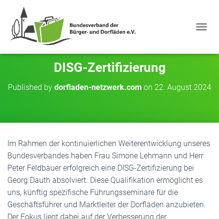
NAVIG
DISG-Zertifizierung
Published by
dorfladen-netzwerk.com
on
22. August 2024
Im Rahmen der kontinuierlichen Weiterentwicklung unseres
Bundesverbandes haben Frau Simone Lehmann und Herr
Peter Feldbauer erfolgreich eine DISG-Zertifizierung bei
Georg Dauth absolviert. Diese Qualifikation ermöglicht es
uns, künftig spezifische Führungsseminare für die
Geschäftsführer und Marktleiter der Dorfläden anzubieten.
Der Fokus liegt dabei auf der Verbesserung der