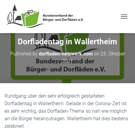
NAVIG
Dorfladentag in Wallertheim
Published by
dorfladen-netzwerk.com
on
25. Oktober
2021
Rundgang über den sehr erfolgreich gestalteten
Dorfladentag in Wallertheim. Gerade in der Corona-Zeit ist
es sehr wichtig, das Dorfladen-Thema so nah wie möglich
an die Bürger heranzutragen. Wallertheim hat dies bestens
zelebriert.