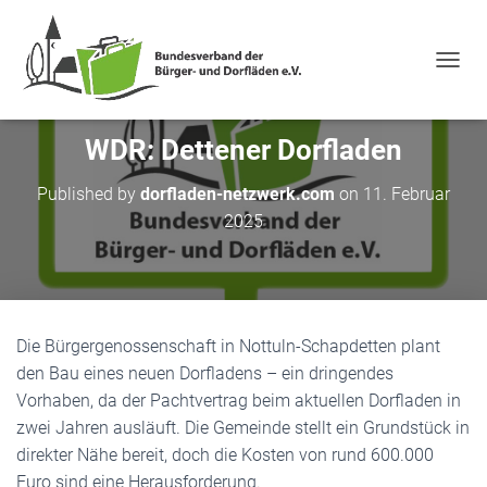
NAVIG
WDR: Dettener Dorfladen
Published by
dorfladen-netzwerk.com
on
11. Februar
2025
Die Bürgergenossenschaft in Nottuln-Schapdetten plant
den Bau eines neuen Dorfladens – ein dringendes
Vorhaben, da der Pachtvertrag beim aktuellen Dorfladen in
zwei Jahren ausläuft. Die Gemeinde stellt ein Grundstück in
direkter Nähe bereit, doch die Kosten von rund 600.000
Euro sind eine Herausforderung.