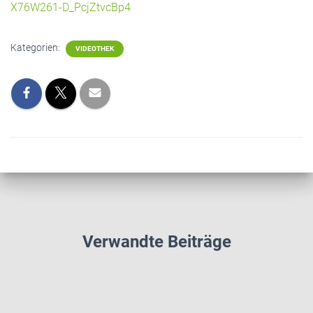
X76W261-D_PcjZtvcBp4
Kategorien:
VIDEOTHEK
Verwandte Beiträge