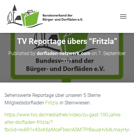
NAVIG
TV Reportage übers “Fritzla”
Published by
dorfladen-netzwerk.com
on
7. September
2021
Sehenswerte Reportage über unseren 5 Sterne
Mitgliedsdorfladen
Fritzla
in Steinwiesen.
https://www.tvo.de/mediathek/video/zu-gast-100-jahre-
alter-dorfladen-fritzla/?
fbclid=IwAR1v43oK6pMceFbecrASM7PrBauqHv64LmayHyi