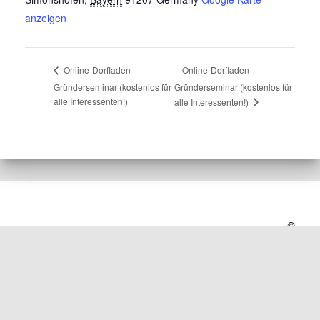
anzeigen
Online-Dorfladen-
Online-Dorfladen-
Gründerseminar (kostenlos für
Gründerseminar (kostenlos für
alle Interessenten!)
alle Interessenten!)
©
2020
,
Home
Kontakt
Datenschutz
Impressum
made
with
❤
by